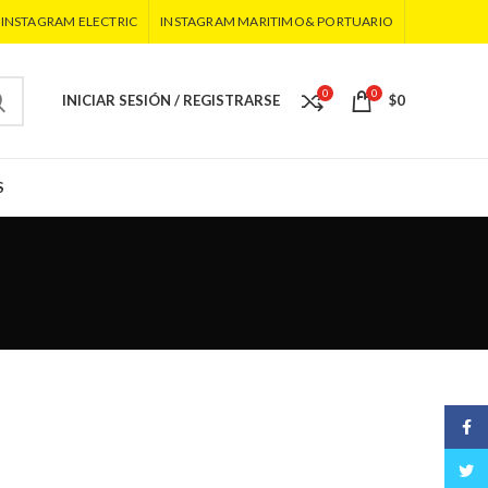
INSTAGRAM ELECTRIC
INSTAGRAM MARITIMO& PORTUARIO
0
0
INICIAR SESIÓN / REGISTRARSE
$
0
S
Face
Twitt